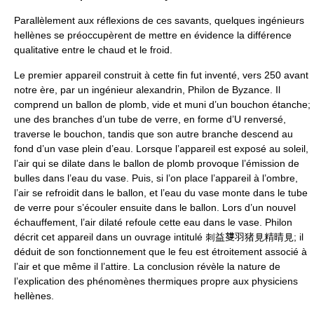
Parallèlement aux réflexions de ces savants, quelques ingénieurs
hellènes se préoccupèrent de mettre en évidence la différence
qualitative entre le chaud et le froid.
Le premier appareil construit à cette fin fut inventé, vers 250 avant
notre ère, par un ingénieur alexandrin, Philon de Byzance. Il
comprend un ballon de plomb, vide et muni d’un bouchon étanche;
une des branches d’un tube de verre, en forme d’U renversé,
traverse le bouchon, tandis que son autre branche descend au
fond d’un vase plein d’eau. Lorsque l’appareil est exposé au soleil,
l’air qui se dilate dans le ballon de plomb provoque l’émission de
bulles dans l’eau du vase. Puis, si l’on place l’appareil à l’ombre,
l’air se refroidit dans le ballon, et l’eau du vase monte dans le tube
de verre pour s’écouler ensuite dans le ballon. Lors d’un nouvel
échauffement, l’air dilaté refoule cette eau dans le vase. Philon
décrit cet appareil dans un ouvrage intitulé 刺益﨎羽猪見精晴見; il
déduit de son fonctionnement que le feu est étroitement associé à
l’air et que même il l’attire. La conclusion révèle la nature de
l’explication des phénomènes thermiques propre aux physiciens
hellènes.